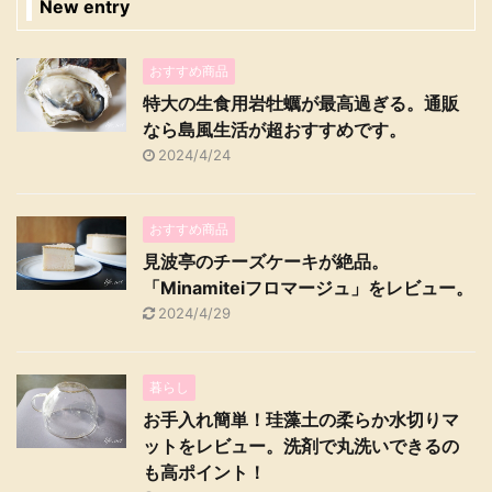
New entry
おすすめ商品
特大の生食用岩牡蠣が最高過ぎる。通販
なら島風生活が超おすすめです。
2024/4/24
おすすめ商品
見波亭のチーズケーキが絶品。
「Minamiteiフロマージュ」をレビュー。
2024/4/29
暮らし
お手入れ簡単！珪藻土の柔らか水切りマ
ットをレビュー。洗剤で丸洗いできるの
も高ポイント！