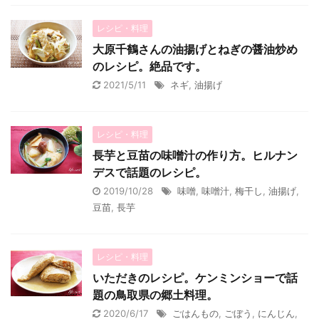
レシピ・料理
大原千鶴さんの油揚げとねぎの醤油炒め
のレシピ。絶品です。
2021/5/11
ネギ
,
油揚げ
レシピ・料理
長芋と豆苗の味噌汁の作り方。ヒルナン
デスで話題のレシピ。
2019/10/28
味噌
,
味噌汁
,
梅干し
,
油揚げ
,
豆苗
,
長芋
レシピ・料理
いただきのレシピ。ケンミンショーで話
題の鳥取県の郷土料理。
2020/6/17
ごはんもの
,
ごぼう
,
にんじん
,