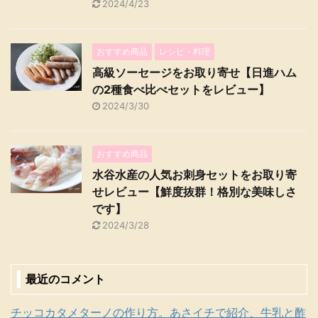
2024/4/23
おすすめ商品
レシピ・料理
高級ソーセージをお取り寄せ【日進ハム
の2種食べ比べセットをレビュー】
2024/3/30
おすすめ商品
水谷水産の人気お刺身セットをお取り寄
せレビュー【鮮度抜群！格別な美味しさ
です】
2024/3/28
最近のコメント
チッコカタメターノの作り方。あさイチで紹介、牛乳と酢