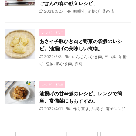
ごはんの春の献立レシピ。
2021/3/27
味噌汁
,
油揚げ
,
菜の花
レシピ・料理
あさイチ豚ひき肉と野菜の袋煮のレシ
ピ。油揚げの美味しい煮物。
2022/2/3
にんじん
,
ひき肉
,
三つ葉
,
油揚
げ
,
煮物
,
豚ひき肉
,
豚肉
レシピ・料理
油揚げの甘辛煮のレシピ。レンジで簡
単、常備菜にもおすすめ。
2022/4/11
作り置き
,
油揚げ
,
電子レンジ