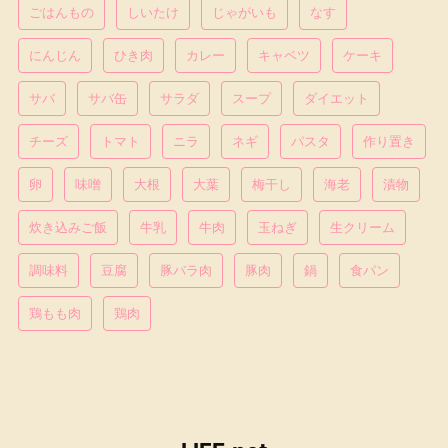
ごはんもの
しいたけ
じゃがいも
なす
にんじん
ひき肉
カレー
キャベツ
ケーキ
サバ
サバ缶
サラダ
スープ
ダイエット
チーズ
トマト
ニラ
ネギ
パスタ
作り置き
卵
味噌
大根
大葉
梅干し
海老
漬物
炊き込みご飯
牛乳
牛肉
玉ねぎ
生クリーム
調味料
豆腐
豚バラ肉
豚肉
鍋
食パン
鶏もも肉
鶏肉