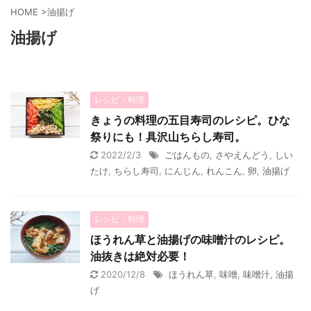
HOME
>
油揚げ
油揚げ
レシピ・料理
きょうの料理の五目寿司のレシピ。ひな
祭りにも！具沢山ちらし寿司。
2022/2/3
ごはんもの
,
さやえんどう
,
しい
たけ
,
ちらし寿司
,
にんじん
,
れんこん
,
卵
,
油揚げ
レシピ・料理
ほうれん草と油揚げの味噌汁のレシピ。
油抜きは絶対必要！
2020/12/8
ほうれん草
,
味噌
,
味噌汁
,
油揚
げ