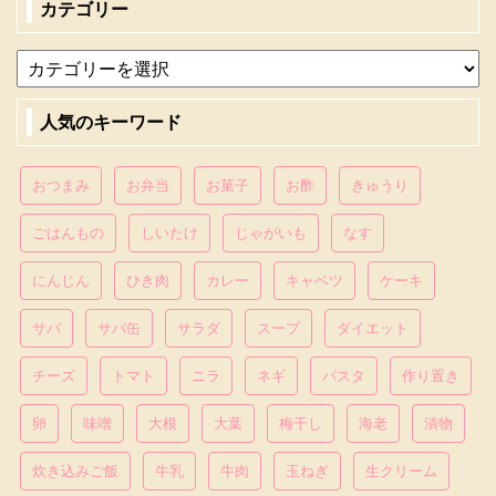
カテゴリー
人気のキーワード
おつまみ
お弁当
お菓子
お酢
きゅうり
ごはんもの
しいたけ
じゃがいも
なす
にんじん
ひき肉
カレー
キャベツ
ケーキ
サバ
サバ缶
サラダ
スープ
ダイエット
チーズ
トマト
ニラ
ネギ
パスタ
作り置き
卵
味噌
大根
大葉
梅干し
海老
漬物
炊き込みご飯
牛乳
牛肉
玉ねぎ
生クリーム