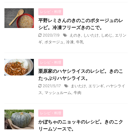
レシピ・料理
平野レミさんのきのこのポタージュのレ
シピ。冷凍フリーズきのこで。
2020/7/9
えのき
,
しいたけ
,
しめじ
,
エリン
ギ
,
ポタージュ
,
冷凍
,
牛乳
レシピ・料理
栗原家のハヤシライスのレシピ。きのこ
たっぷりハヤシライス。
2021/5/17
まいたけ
,
エリンギ
,
ハヤシライ
ス
,
マッシュルーム
,
牛肉
レシピ・料理
かぼちゃのニョッキのレシピ。きのこク
リームソースで。