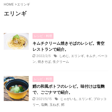
HOME
>
エリンギ
エリンギ
レシピ・料理
キムチクリーム焼きそばのレシピ。青空
レストランで紹介。
2022/2/5
しめじ
,
エリンギ
,
キムチ
,
ベーコ
ン
,
焼きそば
,
生クリーム
レシピ・料理
鱈の和風ポトフのレシピ。味付けは塩麴
で、ごごナマで紹介。
2021/5/15
じゃがいも
,
エリンギ
,
ブロッコ
リー
,
塩麴
,
玉ねぎ
,
鱈