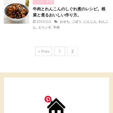
レシピ・料理
牛肉とれんこんのしぐれ煮のレシピ。根
菜と煮るおいしい作り方。
2022/2/2
おせち
,
ごぼう
,
にんじん
,
れんこ
ん
,
エリンギ
,
牛肉
« Prev
1
2